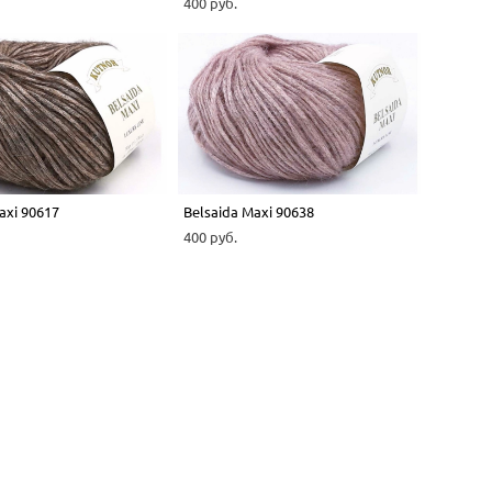
400 pуб.
axi 90617
Belsaida Maxi 90638
400 pуб.