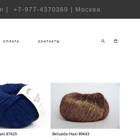
m | +7-977-4370369 | Москва
ОПЛАТА
КОНТАКТЫ
axi 87629
Belsaida Maxi 89643