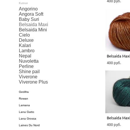
400 pуб.
Kutnor
Angorino
Angora Soft
Baby Suri
Belsaida Maxi
Belsaida Mini
Cielo
Deluxe
Kalari
Lambro
Nepal
Belsaida Max
Nuvoletta
400 pуб.
Perline
Shine pail
Viverone
Viverone Plus
Gedifra
Rowan
Lamana
Lana Gatto
Belsaida Max
Lana Grossa
400 pуб.
Laines Du Nord