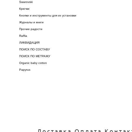
Swarovski
Крючки
Кнопки и инструменты для их установки
Журналы и книги
Прочие радости
Raffia
ЛИКВИДАЦИЯ
ПОИСК ПО СОСТАВУ
ПОИСК ПО МЕТРАЖУ
Organic baby cotton
Papyrus
Доставка
Оплата
Контак