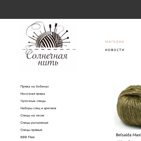
МАГАЗИН
НОВОСТИ
Пряжа на бобинах
Носочная пряжа
Чулочные спицы
Наборы спиц и крючков
Спицы на леске
Спицы разъемные
Спицы прямые
Belsaida Max
BBB Filati